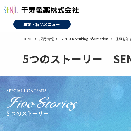
メ
イ
ン
コ
事業・製品メニュー
ン
テ
HOME
採用情報
SENJU Recruiting Information
仕事を知
ン
ツ
5つのストーリー｜SENJU R
に
移
動