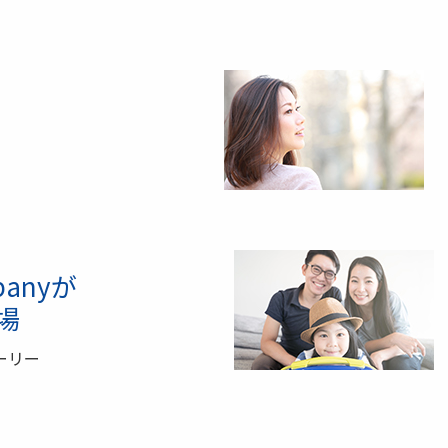
panyが
場
ーリー