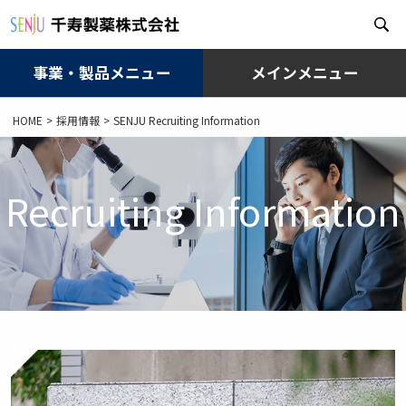
事業・製品メニュー
メインメニュー
メ
HOME
採用情報
SENJU Recruiting Information
イ
ン
コ
ン
Recruiting Information
テ
ン
ツ
に
移
動