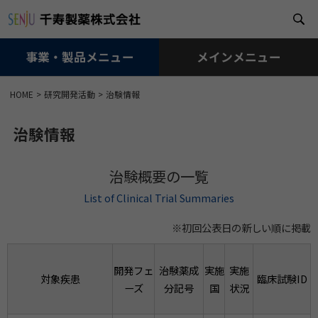
事業・製品メニュー
メインメニュー
メ
HOME
研究開発活動
治験情報
イ
ン
コ
治験情報
ン
テ
治験概要の一覧
ン
ツ
List of Clinical Trial Summaries
に
移
※初回公表日の新しい順に掲載
動
開発フェ
治験薬成
実施
実施
対象疾患
臨床試験ID
ーズ
分記号
国
状況