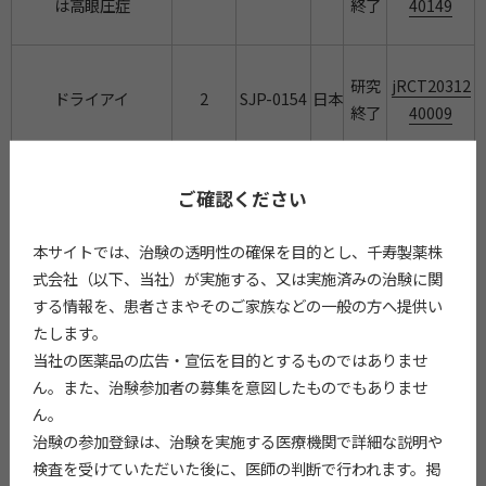
は高眼圧症
終了
40149
研究
jRCT20312
ドライアイ
2
SJP-0154
日本
終了
40009
研究
jRCT20112
ご確認ください
網膜中心動脈閉塞症
3
SJP-0008
日本
終了
30042
本サイトでは、治験の透明性の確保を目的とし、千寿製薬株
式会社（以下、当社）が実施する、又は実施済みの治験に関
研究
NCT053208
する情報を、患者さまやそのご家族などの一般の方へ提供い
健康成人
1
SJP-0008
英国
終了
61
たします。
当社の医薬品の広告・宣伝を目的とするものではありませ
ん。また、治験参加者の募集を意図したものでもありませ
研究
jRCT20312
ん。
健康成人
1
SJP-0008
日本
終了
10444
治験の参加登録は、治験を実施する医療機関で詳細な説明や
検査を受けていただいた後に、医師の判断で行われます。掲