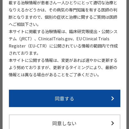
載する治験情報が患者さん一人ひとりにとって適切な治療と
研究
jRCT20312
なりえるかどうかは、その病気の専門知識を有する医師の判
健康成人
1
SJP-0008
日本
終了
10280
断となりますので、個別の症状と治療に関するご質問は医師
へご相談下さい。
本サイトに掲載する治験情報は、臨床研究等提出・公開シス
テム（jRCT）、ClinicalTrials.gov、EU Clinical Trials
Register（EU-CTR）に公開されている情報の範囲内で作成
免責事項
されております。
Disclaimer
本サイトに公開する情報は、変更があれば速やかに更新する
よう努めておりますが、更新するタイミングにより、最新の
本サイトでは、治験の透明性の確保を目的とし、千寿製薬株式
情報とは異なる場合があることをご了承ください。
会社（以下、当社）が実施する、又は実施済みの治験に関する
情報を、患者さまやそのご家族などの一般の方へ提供いたしま
す。
同意する
当社の医薬品の広告・宣伝を目的とするものではありません。
また、治験参加者の募集を意図したものでもありません。
治験の参加登録は、治験を実施する医療機関で詳細な説明や検
査を受けていただいた後に、医師の判断で行われます。掲載する
同意しない