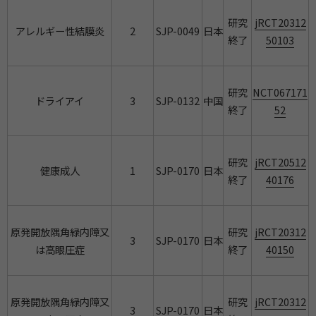
研究
jRCT20312
アレルギー性結膜炎
2
SJP-0049
日本
終了
50103
研究
NCT067171
ドライアイ
3
SJP-0132
中国
終了
52
研究
jRCT20512
健康成人
1
SJP-0170
日本
終了
40176
原発開放隅角緑内障又
研究
jRCT20312
3
SJP-0170
日本
は高眼圧症
終了
40150
原発開放隅角緑内障又
研究
jRCT20312
3
SJP-0170
日本