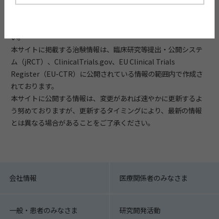
治験情報が患者さん一人ひとりにとって適切な治療となりえる
かどうかは、その病気の専門知識を有する医師の判断となりま
すので、個別の症状と治療に関するご質問は医師へご相談下さ
い。
本サイトに掲載する治験情報は、臨床研究等提出・公開システ
ム（jRCT）、ClinicalTrials.gov、EU Clinical Trials
Register（EU-CTR）に公開されている情報の範囲内で作成さ
れております。
本サイトに公開する情報は、変更があれば速やかに更新するよ
う努めておりますが、更新するタイミングにより、最新の情報
とは異なる場合があることをご了承ください。
会社情報
医療関係者のみなさま
一般・患者のみなさま
研究開発活動