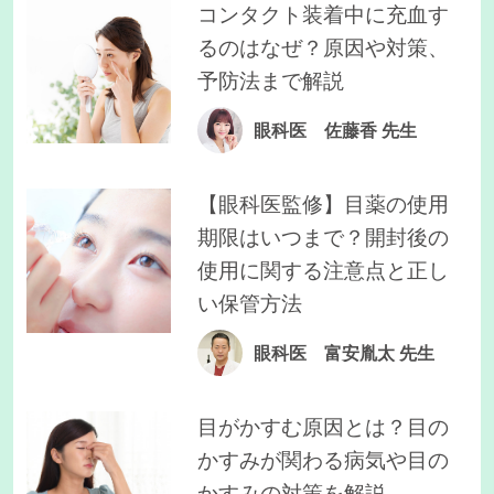
コンタクト装着中に充血す
るのはなぜ？原因や対策、
予防法まで解説
眼科医 佐藤香 先生
【眼科医監修】目薬の使用
期限はいつまで？開封後の
使用に関する注意点と正し
い保管方法
眼科医 富安胤太 先生
目がかすむ原因とは？目の
かすみが関わる病気や目の
かすみの対策を解説