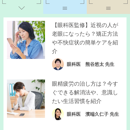
【眼科医監修】近視の人が
老眼になったら？矯正方法
や不快症状の簡単ケアを紹
介
眼科医 熊谷悠太 先生
眼精疲労の治し方は？今す
ぐできる解消法や、意識し
たい生活習慣を紹介
眼科医 濱端久仁子 先生