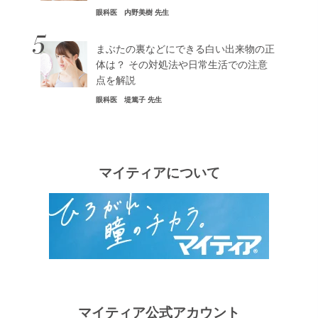
眼科医 内野美樹 先生
5
まぶたの裏などにできる白い出来物の正
体は？ その対処法や日常生活での注意
点を解説
眼科医 堤篤子 先生
マイティアについて
マイティア公式アカウント