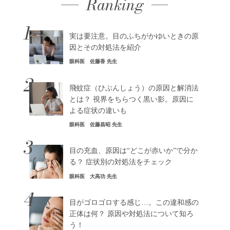
Ranking
1
実は要注意。目のふちがかゆいときの原
因とその対処法を紹介
眼科医 佐藤香 先生
2
飛蚊症（ひぶんしょう）の原因と解消法
とは？ 視界をちらつく黒い影。原因に
よる症状の違いも
眼科医 佐藤昌昭 先生
3
目の充血、原因は“どこが赤いか”で分か
る？ 症状別の対処法をチェック
眼科医 大高功 先生
4
目がゴロゴロする感じ…。この違和感の
正体は何？ 原因や対処法について知ろ
う！