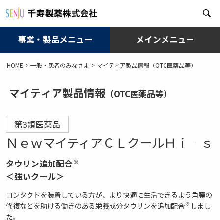
事業・製品メニュー
メインメニュー
メ
HOME
一般・患者のみなさま
マイティア製品情報（OTC医薬品等）
イ
ン
コ
マイティア製品情報
（OTC医薬品等）
ン
テ
ン
第3類医薬品
ツ
ＮｅｗマイティアＣＬクールＨｉ‐ｓ
に
移
動
※
タウリン追加配合
＜強いクール＞
コンタクトを装着している方が、より快適に生活できるよう角膜の
※
修復などを助ける働きのある栄養成分タウリンを追加配合
しまし
た。