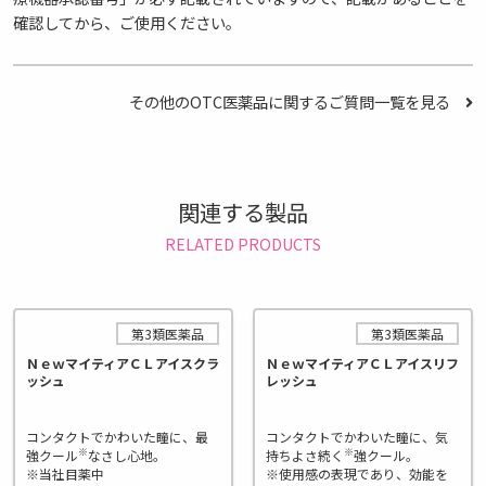
確認してから、ご使用ください。
その他のOTC医薬品に関するご質問一覧を見る
関連する製品
RELATED PRODUCTS
第3類医薬品
第3類医薬品
ＮｅｗマイティアＣＬアイスクラ
ＮｅｗマイティアＣＬアイスリフ
ッシュ
レッシュ
コンタクトでかわいた瞳に、最
コンタクトでかわいた瞳に、気
※
※
強クール
なさし心地。
持ちよさ続く
強クール。
※当社目薬中
※使用感の表現であり、効能を