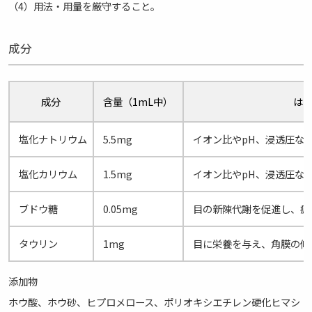
用法・用量を厳守すること。
成分
成分
含量（1mL中）
は
塩化ナトリウム
5.5mg
イオン比やpH、浸透圧な
塩化カリウム
1.5mg
イオン比やpH、浸透圧な
ブドウ糖
0.05mg
目の新陳代謝を促進し、疲
タウリン
1mg
目に栄養を与え、角膜の修
添加物
ホウ酸、ホウ砂、ヒプロメロース、ポリオキシエチレン硬化ヒマシ