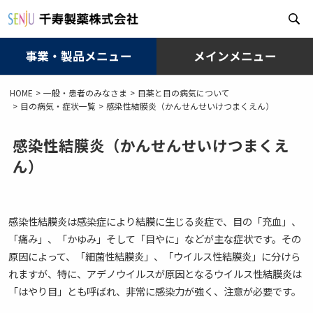
事業・製品メニュー
メインメニュー
メ
HOME
一般・患者のみなさま
目薬と目の病気について
イ
目の病気・症状一覧
感染性結膜炎（かんせんせいけつまくえん）
ン
コ
ン
感染性結膜炎（かんせんせいけつまくえ
テ
ん）
ン
ツ
に
移
感染性結膜炎は感染症により結膜に生じる炎症で、目の「充血」、
動
「痛み」、「かゆみ」そして「目やに」などが主な症状です。その
原因によって、「細菌性結膜炎」、「ウイルス性結膜炎」に分けら
れますが、特に、アデノウイルスが原因となるウイルス性結膜炎は
「はやり目」とも呼ばれ、非常に感染力が強く、注意が必要です。