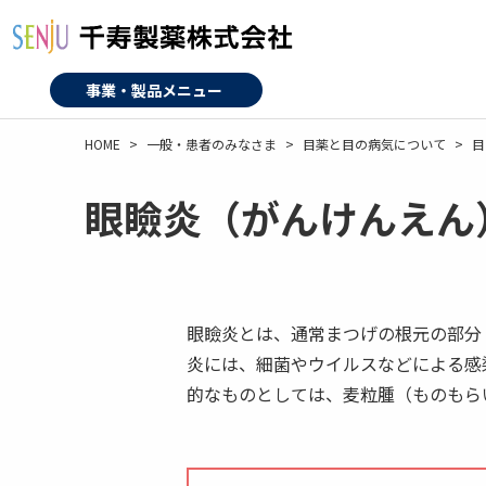
メ
イ
ン
コ
事業・製品メニュー
ン
テ
HOME
一般・患者のみなさま
目薬と目の病気について
目
ン
ツ
眼瞼炎（がんけんえん
に
移
動
眼瞼炎とは、通常まつげの根元の部分
炎には、細菌やウイルスなどによる感
的なものとしては、麦粒腫（ものもら