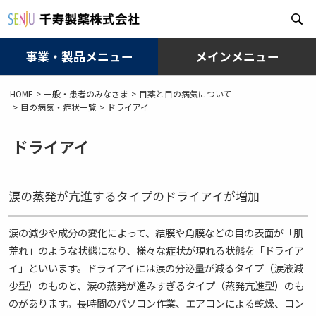
事業・製品メニュー
メインメニュー
メ
HOME
一般・患者のみなさま
目薬と目の病気について
イ
目の病気・症状一覧
ドライアイ
ン
コ
ン
ドライアイ
テ
ン
ツ
涙の蒸発が亢進するタイプのドライアイが増加
に
移
動
涙の減少や成分の変化によって、結膜や角膜などの目の表面が「肌
荒れ」のような状態になり、様々な症状が現れる状態を「ドライア
イ」といいます。ドライアイには涙の分泌量が減るタイプ（涙液減
少型）のものと、涙の蒸発が進みすぎるタイプ（蒸発亢進型）のも
のがあります。長時間のパソコン作業、エアコンによる乾燥、コン