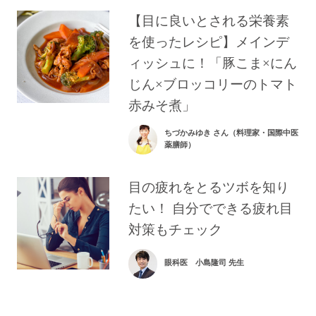
【目に良いとされる栄養素
を使ったレシピ】メインデ
ィッシュに！「豚こま×にん
じん×ブロッコリーのトマト
赤みそ煮」
ちづかみゆき さん（料理家・国際中医
薬膳師）
目の疲れをとるツボを知り
たい！ 自分でできる疲れ目
対策もチェック
眼科医 小島隆司 先生