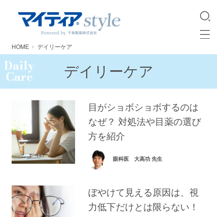
HOME
デイリーケア
Daily
デイリーケア
Care
目がショボショボするのは
なぜ？ 対処法や目薬の選び
方を紹介
眼科医 大高功 先生
ぼやけて見える原因は、視
力低下だけとは限らない！