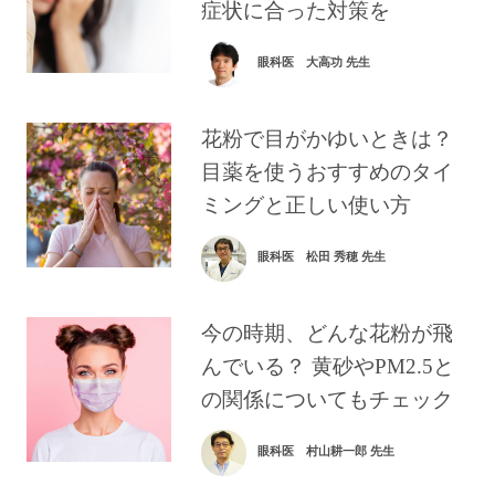
症状に合った対策を
眼科医 大高功 先生
花粉で目がかゆいときは？
目薬を使うおすすめのタイ
ミングと正しい使い方
眼科医 松田 秀穂 先生
今の時期、どんな花粉が飛
んでいる？ 黄砂やPM2.5と
の関係についてもチェック
眼科医 村山耕一郎 先生