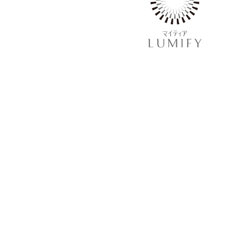
調査の概要は、こちらからご確認いただ
使用成績調査について
本調査は、本品購入時にドラッグストアや
紙面の調査用紙を入手し、
アンケート方式でご回答いただきま
なお、本調査のご協力は任意です
調査への参加を強制するものではありま
調査実施店舗に関する情報をお求めの
こちらのボタンからお問い合わせくだ
お問い合わせフォーム