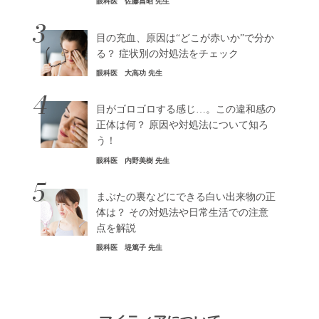
眼科医 佐藤昌昭 先生
3
目の充血、原因は“どこが赤いか”で分か
る？ 症状別の対処法をチェック
眼科医 大高功 先生
4
目がゴロゴロする感じ…。この違和感の
正体は何？ 原因や対処法について知ろ
う！
眼科医 内野美樹 先生
5
まぶたの裏などにできる白い出来物の正
体は？ その対処法や日常生活での注意
点を解説
眼科医 堤篤子 先生